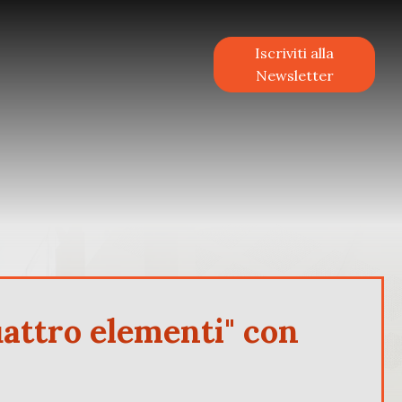
Iscriviti alla
Newsletter
attro elementi" con