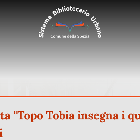
a "Topo Tobia insegna i qu
i