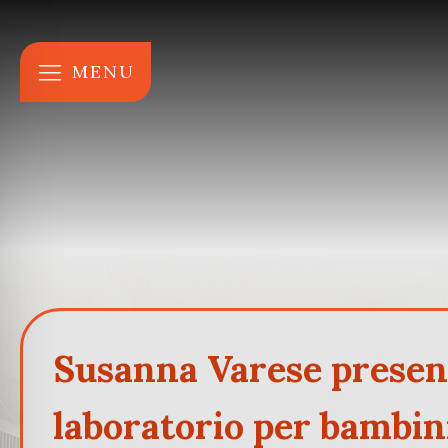
MENU
Susanna Varese present
laboratorio per bambin