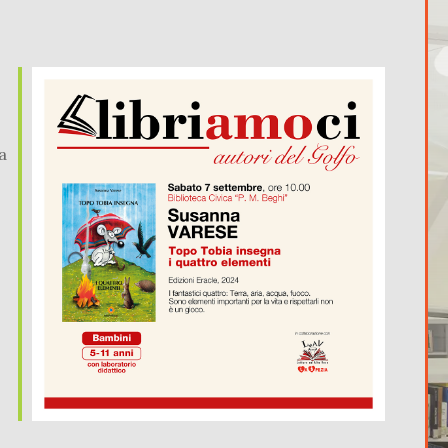
a
365
Outlook Live