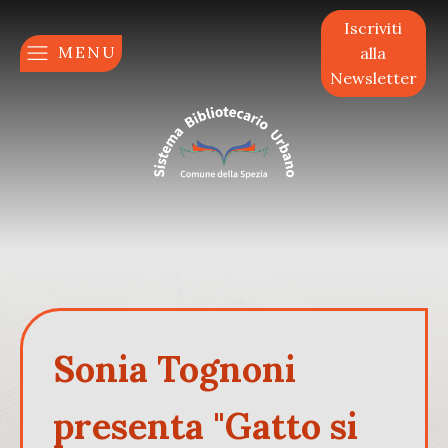
Iscriviti
MENU
alla
Newsletter
Sonia Tognoni
presenta "Gatto si