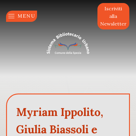
Iscriviti
MENU
alla
Newsletter
Myriam Ippolito,
Giulia Biassoli e