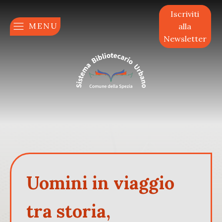
Iscriviti
MENU
alla
Newsletter
Uomini in viaggio
tra storia,