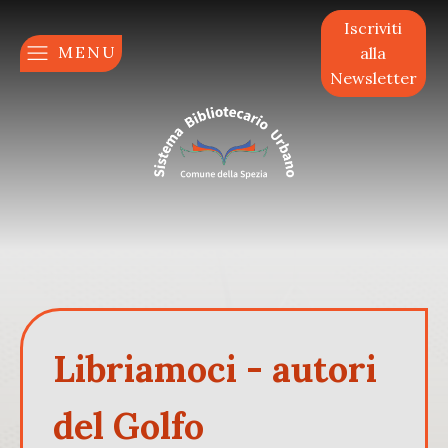
Iscriviti
MENU
alla
Newsletter
Libriamoci - autori
del Golfo