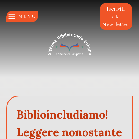
Iscriviti
MENU
alla
Newsletter
Biblioincludiamo!
Leggere nonostante