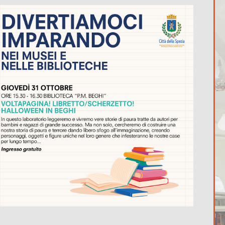
365
Outlook Live