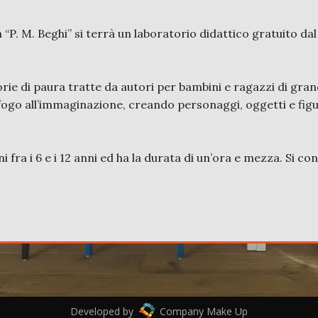
a “P. M. Beghi” si terrà un laboratorio didattico gratuito da
rie di paura tratte da autori per bambini e ragazzi di gra
fogo all’immaginazione, creando personaggi, oggetti e figu
i fra i 6 e i 12 anni ed ha la durata di un’ora e mezza. Si co
Developed by
Company Make Up