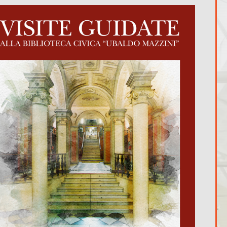
365
Outlook Live