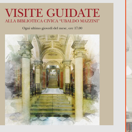
365
Outlook Live