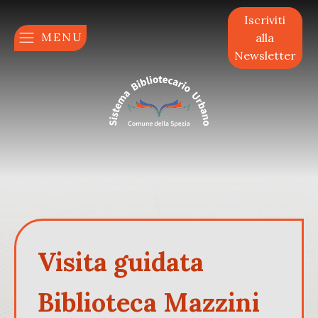
Iscriviti
MENU
alla
Newsletter
Visita guidata
Biblioteca Mazzini