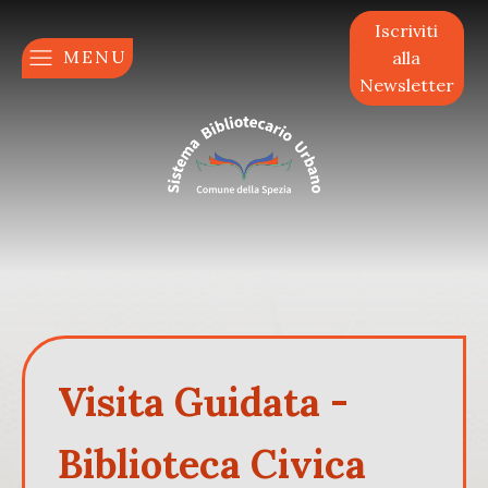
Iscriviti
MENU
alla
Newsletter
Visita Guidata -
Biblioteca Civica