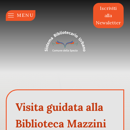
Iscriviti
MENU
alla
Newsletter
Visita guidata alla
Biblioteca Mazzini