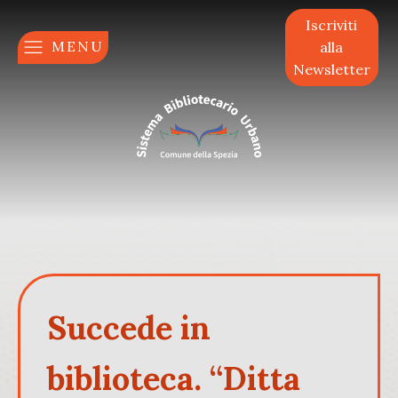
Iscriviti
MENU
alla
Newsletter
Succede in
biblioteca. “Ditta