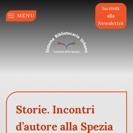
Iscriviti
MENU
alla
Newsletter
Storie. Incontri
d’autore alla Spezia