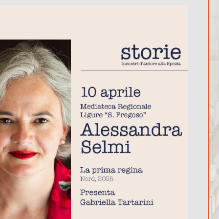
365
Outlook Live