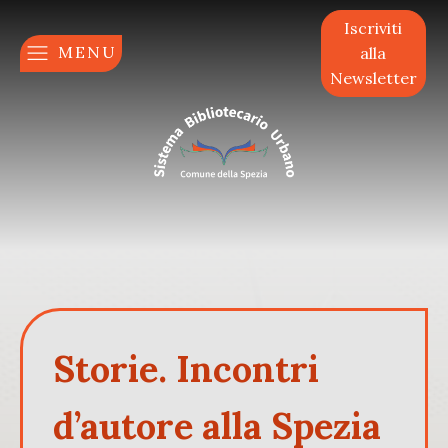
Iscriviti
MENU
alla
Newsletter
Storie. Incontri
d’autore alla Spezia