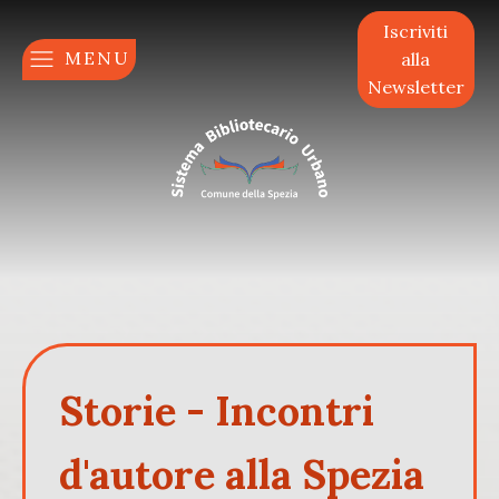
Iscriviti
MENU
alla
Newsletter
Storie - Incontri
d'autore alla Spezia