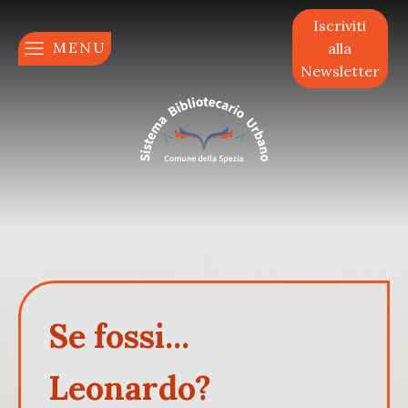
Iscriviti
MENU
alla
Newsletter
Se fossi...
Leonardo?