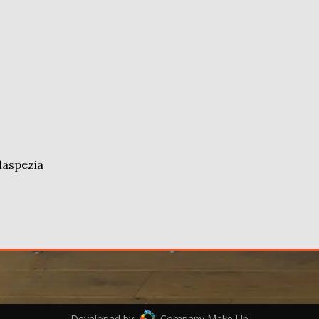
.laspezia
Developed by
Company Make Up