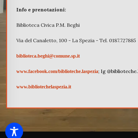
Info e prenotazioni:
Biblioteca Civica P.M. Beghi
Via del Canaletto, 100 - La Spezia - Tel. 0187.727885
biblioteca.beghi@comune.sp.it
; Ig @biblioteche
www.facebook.com/biblioteche.laspezia
www.bibliotechelaspezia.it