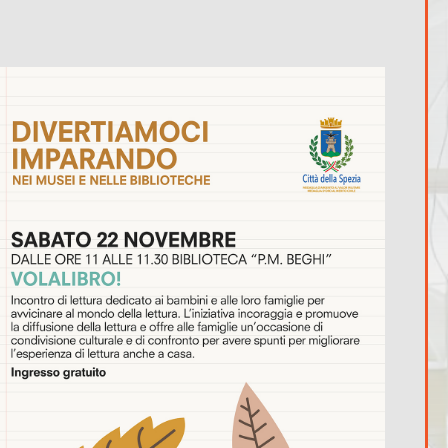
365
Outlook Live