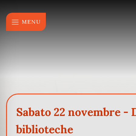
MENU
Sabato 22 novembre - D
biblioteche