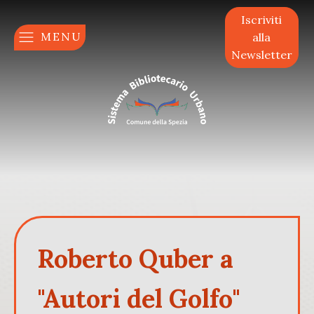
Iscriviti
MENU
alla
Newsletter
Roberto Quber a
"Autori del Golfo"