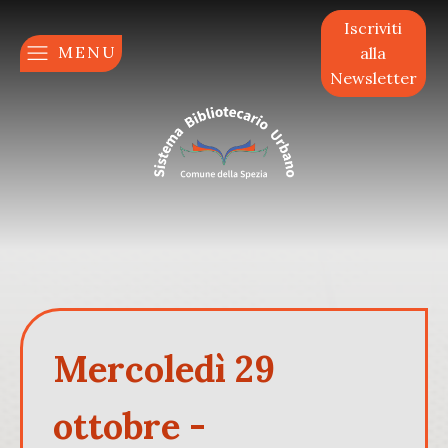
Iscriviti
MENU
alla
Newsletter
Mercoledì 29
ottobre -