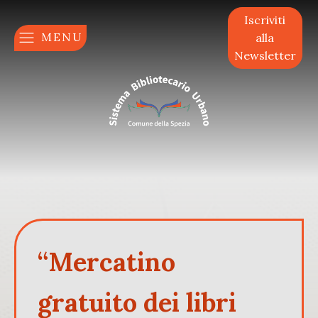
Iscriviti
MENU
alla
Newsletter
“Mercatino
gratuito dei libri