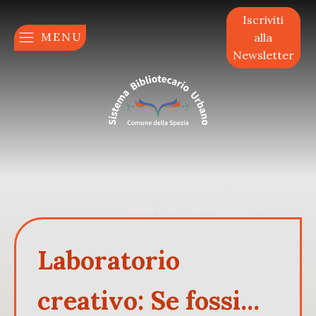
Iscriviti
MENU
alla
Newsletter
Laboratorio
creativo: Se fossi...