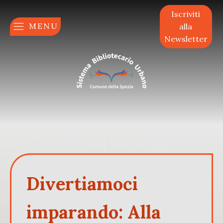
Iscriviti
MENU
alla
Newsletter
Divertiamoci
imparando: Alla